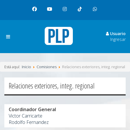
facebook
youtube
instagram
tiktok
whatsapp
Usuario
Ingresar
Está aquí:
Inicio
Comisiones
Relaciones exteriores, integ. regional
Relaciones exteriores, integ. regional
Coordinador General
Victor Carricarte
Rodolfo Fernandez