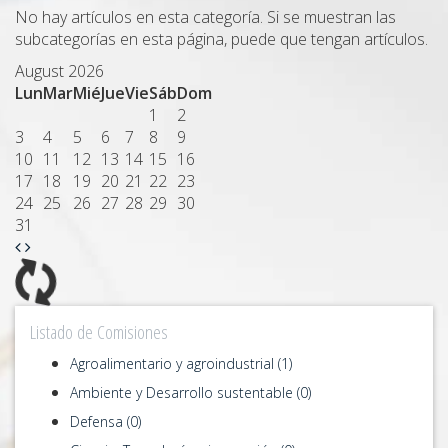
No hay artículos en esta categoría. Si se muestran las
subcategorías en esta página, puede que tengan artículos.
August 2026
Lun
Mar
Mié
Jue
Vie
Sáb
Dom
1
2
3
4
5
6
7
8
9
10
11
12
13
14
15
16
17
18
19
20
21
22
23
24
25
26
27
28
29
30
31
Listado de Comisiones
Agroalimentario y agroindustrial (1)
Ambiente y Desarrollo sustentable (0)
Defensa (0)