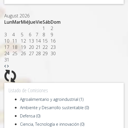
August 2026
Lun
Mar
Mié
Jue
Vie
Sáb
Dom
1
2
3
4
5
6
7
8
9
10
11
12
13
14
15
16
17
18
19
20
21
22
23
24
25
26
27
28
29
30
31
Listado de Comisiones
Agroalimentario y agroindustrial (1)
Ambiente y Desarrollo sustentable (0)
Defensa (0)
Ciencia, Tecnología e innovación (0)