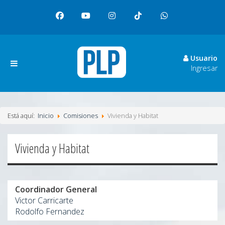
facebook
youtube
instagram
tiktok
whatsapp
Usuario
Ingresar
Está aquí:
Inicio
Comisiones
Vivienda y Habitat
Vivienda y Habitat
Coordinador General
Victor Carricarte
Rodolfo Fernandez